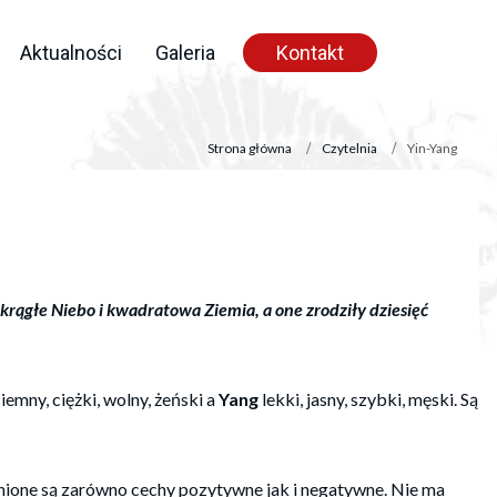
Aktualności
Galeria
Kontakt
Strona główna
Czytelnia
Yin-Yang
 okrągłe Niebo i kwadratowa Ziemia, a one zrodziły dziesięć
iemny, ciężki, wolny, żeński a
Yang
lekki, jasny, szybki, męski. Są
nione są zarówno cechy pozytywne jak i negatywne. Nie ma