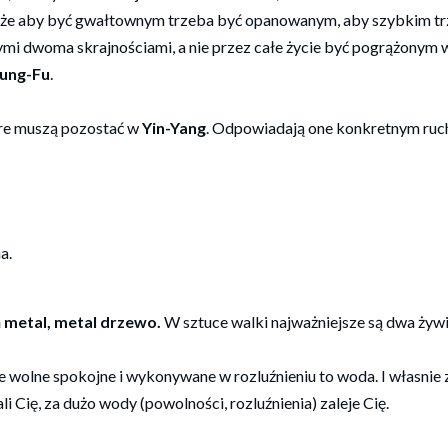
o to, że aby być gwałtownym trzeba być opanowanym, aby szybkim t
tymi dwoma skrajnościami, a nie przez całe życie być pogrążonym 
ung-Fu
.
re muszą pozostać w
Yin-Yang
. Odpowiadają one konkretnym ruch
na.
 metal, metal drzewo.
W sztuce walki najważniejsze są dwa żyw
te wolne spokojne i wykonywane w rozluźnieniu to woda. I własnie
li Cię, za dużo wody (powolności, rozluźnienia) zaleje Cię.