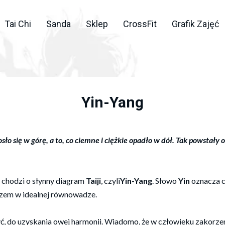
Tai Chi
Sanda
Sklep
CrossFit
Grafik Zajęć
Yin-Yang
sło się w górę, a to, co ciemne i ciężkie opadło w dół. Tak powstały
 chodzi o słynny diagram
Taiji
, czyli
Yin-Yang
. Słowo
Yin
oznacza c
 razem w idealnej równowadze.
ć, do uzyskania owej harmonii. Wiadomo, że w człowieku zakorze