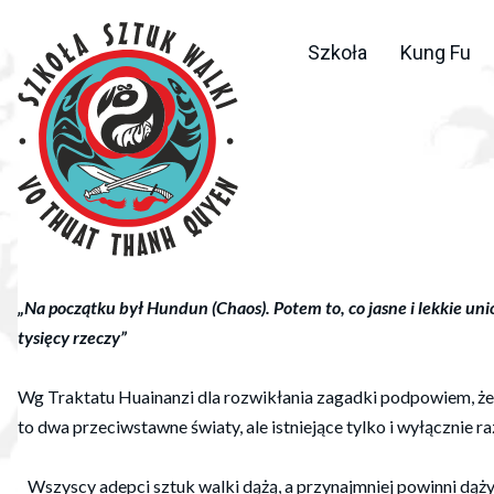
Szkoła
Kung Fu
„Na początku był Hundun (Chaos). Potem to, co jasne i lekkie unio
tysięcy rzeczy”
Wg Traktatu Huainanzi dla rozwikłania zagadki podpowiem, że
to dwa przeciwstawne światy, ale istniejące tylko i wyłącznie
Wszyscy adepci sztuk walki dążą, a przynajmniej powinni dąży