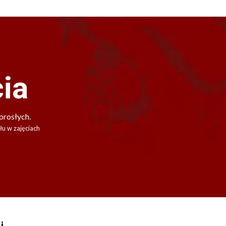
cia
orosłych.
łu w zajęciach
i