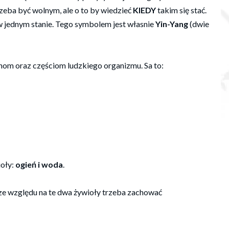
rzeba być wolnym, ale o to by wiedzieć
KIEDY
takim się stać.
w jednym stanie. Tego symbolem jest własnie
Yin-Yang
(dwie
om oraz częściom ludzkiego organizmu. Sa to:
ioły:
ogień i woda
.
 ze względu na te dwa żywioły trzeba zachować