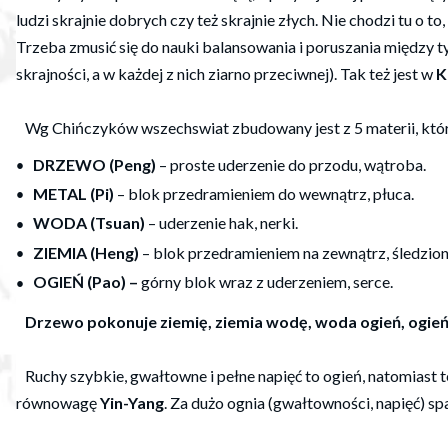
ludzi skrajnie dobrych czy też skrajnie złych. Nie chodzi tu 
Trzeba zmusić się do nauki balansowania i poruszania między 
skrajności, a w każdej z nich ziarno przeciwnej). Tak też jest w
K
Wg Chińczyków wszechswiat zbudowany jest z 5 materii, któ
DRZEWO (Peng)
– proste uderzenie do przodu, wątroba.
METAL (Pi)
– blok przedramieniem do wewnątrz, płuca.
WODA (Tsuan)
– uderzenie hak, nerki.
ZIEMIA (Heng)
– blok przedramieniem na zewnątrz, śledzio
OGIEŃ (Pao) –
górny blok wraz z uderzeniem, serce.
Drzewo pokonuje ziemię, ziemia wodę, woda ogień, ogień
Ruchy szybkie, gwałtowne i pełne napięć to ogień, natomiast 
równowagę
Yin-Yang
. Za dużo ognia (gwałtowności, napięć) spa