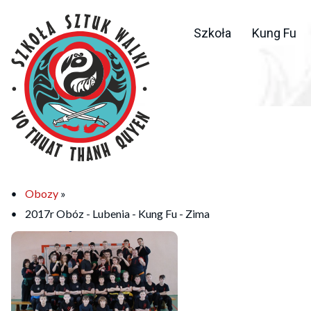
Szkoła
Kung Fu
Obozy
»
2017r Obóz - Lubenia - Kung Fu - Zima